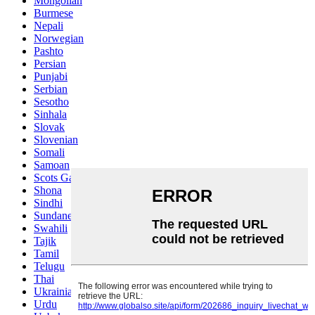
Mongolian
Burmese
Nepali
Norwegian
Pashto
Persian
Punjabi
Serbian
Sesotho
Sinhala
Slovak
Slovenian
Somali
Samoan
Scots Gaelic
Shona
Sindhi
Sundanese
Swahili
Tajik
Tamil
Telugu
Thai
Ukrainian
Urdu