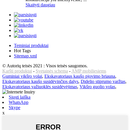
Skaityti daugiau
Teminiai produktai
Hot Tags
Sitemap.xml
© Autorių teisės 2021 : Visos teisės saugomos.
Karšti produktai
-
Svetainės schema
-
AMP mobiliesiems
Guminiai vikšro volai
,
Ekskavatoriaus kaušo pjovimo briauna
,
Ekskavatoriaus kaušo susidėvinčios dalys
,
Didelio stiprumo varžtas
,
Ekskavatoriaus važiuoklės susidėvėjimas
,
Vikšro guolio volas
,
Siųsti laišką
WhatsApp
Skype
x