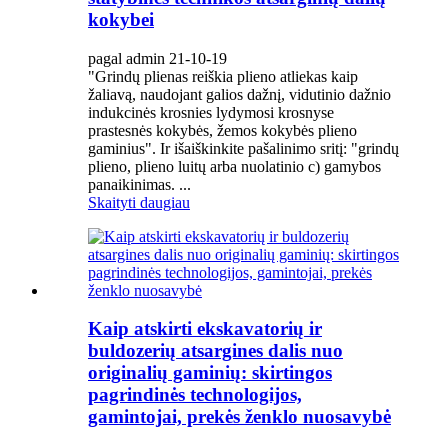
kokybei
pagal admin 21-10-19
"Grindų plienas reiškia plieno atliekas kaip
žaliavą, naudojant galios dažnį, vidutinio dažnio
indukcinės krosnies lydymosi krosnyse
prastesnės kokybės, žemos kokybės plieno
gaminius". Ir išaiškinkite pašalinimo sritį: "grindų
plieno, plieno luitų arba nuolatinio c) gamybos
panaikinimas. ...
Skaityti daugiau
Kaip atskirti ekskavatorių ir
buldozerių atsargines dalis nuo
originalių gaminių: skirtingos
pagrindinės technologijos,
gamintojai, prekės ženklo nuosavybė