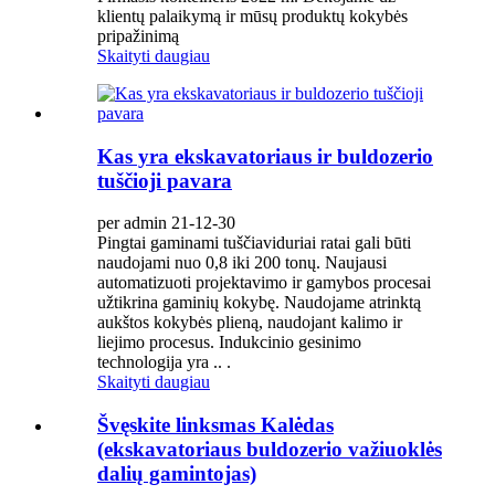
klientų palaikymą ir mūsų produktų kokybės
pripažinimą
Skaityti daugiau
Kas yra ekskavatoriaus ir buldozerio
tuščioji pavara
per admin 21-12-30
Pingtai gaminami tuščiaviduriai ratai gali būti
naudojami nuo 0,8 iki 200 tonų. Naujausi
automatizuoti projektavimo ir gamybos procesai
užtikrina gaminių kokybę. Naudojame atrinktą
aukštos kokybės plieną, naudojant kalimo ir
liejimo procesus. Indukcinio gesinimo
technologija yra .. .
Skaityti daugiau
Švęskite linksmas Kalėdas
(ekskavatoriaus buldozerio važiuoklės
dalių gamintojas)