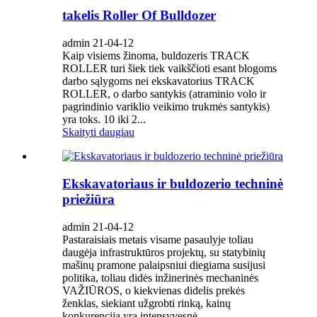
takelis Roller Of Bulldozer
admin 21-04-12
Kaip visiems žinoma, buldozeris TRACK
ROLLER turi šiek tiek vaikščioti esant blogoms
darbo sąlygoms nei ekskavatorius TRACK
ROLLER, o darbo santykis (atraminio volo ir
pagrindinio variklio veikimo trukmės santykis)
yra toks. 10 iki 2...
Skaityti daugiau
Ekskavatoriaus ir buldozerio techninė
priežiūra
admin 21-04-12
Pastaraisiais metais visame pasaulyje toliau
daugėja infrastruktūros projektų, su statybinių
mašinų pramone palaipsniui diegiama susijusi
politika, toliau didės inžinerinės mechaninės
VAŽIŪROS, o kiekvienas didelis prekės
ženklas, siekiant užgrobti rinką, kainų
konkurencija yra intensyvesnė, ...