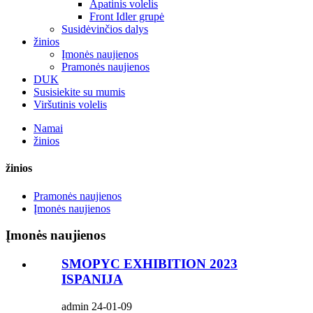
Apatinis volelis
Front Idler grupė
Susidėvinčios dalys
žinios
Įmonės naujienos
Pramonės naujienos
DUK
Susisiekite su mumis
Viršutinis volelis
Namai
žinios
žinios
Pramonės naujienos
Įmonės naujienos
Įmonės naujienos
SMOPYC EXHIBITION 2023
ISPANIJA
admin 24-01-09