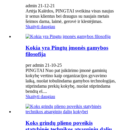
admin 21-12-21
Artėja Kalėdos, PINGTAI sveikina visus naujus
ir senus klientus bei draugus su naujais metais
šeimos darna, laimė, gerovė ir klestėjimas.
Skaityti daugiau
Kokia yra Pingtų įmonės gamybos
filosofija
per admin 21-10-25
PINGTAI Nuo pat įsikūrimo įmonė gaminių
kokybę vertino kaip organizacijos gyvavimo
laiką, nuolat tobulindama gamybos technologijas,
stiprindama prekių kokybę, nuolat stiprindama
bendrą el....
Skaityti daugiau
Koks grindų plieno poveikis
statybinės technikos atsarginių dalių