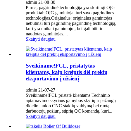
admin 21-08-30
Pirma, pagrindinė technologija yra skirtingi OĮG
produktai: OĮG gamintojai turi savo pagrindines
technologijas.Originalus: originalus gamintojas
nebūtinai turi pagrindinę pagrindinę technologiją,
kuri yra unikali gamintojui, bet gali būti ir
naudotas gamintojas....
Skaityti daugiau
Sveikiname!FCL, pristatytas
klientams, kaip kreiptis dėl prekių
eksportavimo į užsienį
admin 21-07-27
Sveikiname!FCL pristatė klientams Techninio
aptarnavimo skyriaus gamybos skyrių ir pažangų
didelio tankio CNC staklių valdymą bei rimtą
darbuotojų požiūrį, stiprią QC komandą, kuri...
Skaityti daugiau