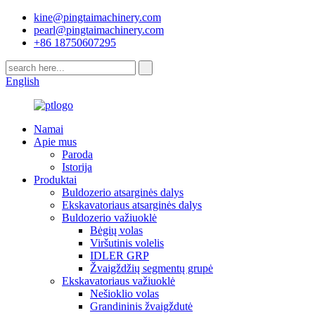
kine@pingtaimachinery.com
pearl@pingtaimachinery.com
+86 18750607295
English
Namai
Apie mus
Paroda
Istorija
Produktai
Buldozerio atsarginės dalys
Ekskavatoriaus atsarginės dalys
Buldozerio važiuoklė
Bėgių volas
Viršutinis volelis
IDLER GRP
Žvaigždžių segmentų grupė
Ekskavatoriaus važiuoklė
Nešioklio volas
Grandininis žvaigždutė