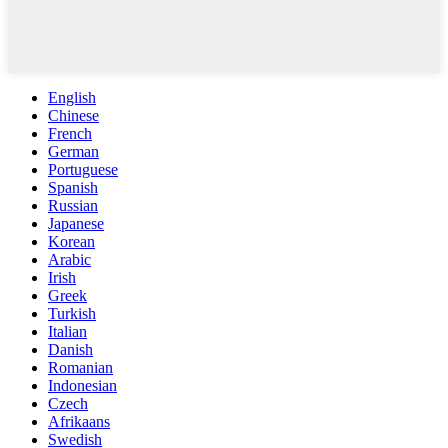
English
Chinese
French
German
Portuguese
Spanish
Russian
Japanese
Korean
Arabic
Irish
Greek
Turkish
Italian
Danish
Romanian
Indonesian
Czech
Afrikaans
Swedish