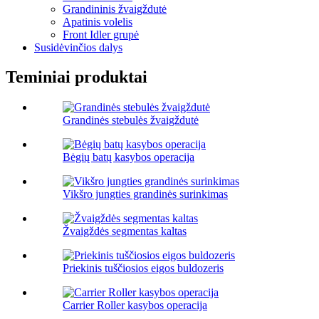
Grandininis žvaigždutė
Apatinis volelis
Front Idler grupė
Susidėvinčios dalys
Teminiai produktai
Grandinės stebulės žvaigždutė
Bėgių batų kasybos operacija
Vikšro jungties grandinės surinkimas
Žvaigždės segmentas kaltas
Priekinis tuščiosios eigos buldozeris
Carrier Roller kasybos operacija