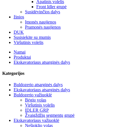
Apatinis volelis
Front Idler grupė
Susidėvinčios dalys
žinios
Įmonės naujienos
Pramonės naujienos
DUK
Susisiekite su mumis
Viršutinis volelis
Namai
Produktai
Ekskavatoriaus atsarginės dalys
Kategorijos
Buldozerio atsarginės dalys
Ekskavatoriaus atsarginės dalys
Buldozerio važiuoklė
Bėgių volas
Viršutinis volelis
IDLER GRP
Žvaigždžių segmentų grupė
Ekskavatoriaus važiuoklė
Nešioklio volas