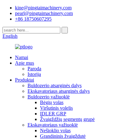
kine@pingtaimachinery.com
pearl@pingtaimachinery.com
+86 18750607295
English
Namai
Apie mus
Paroda
Istorija
Produktai
Buldozerio atsarginės dalys
Ekskavatoriaus atsarginės dalys
Buldozerio važiuoklė
Bėgių volas
Viršutinis volelis
IDLER GRP
Žvaigždžių segmentų grupė
Ekskavatoriaus važiuoklė
Nešioklio volas
Grandininis žvaigždutė