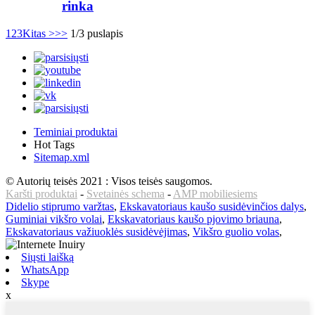
rinka
1
2
3
Kitas >
>>
1/3 puslapis
Teminiai produktai
Hot Tags
Sitemap.xml
© Autorių teisės 2021 : Visos teisės saugomos.
Karšti produktai
-
Svetainės schema
-
AMP mobiliesiems
Didelio stiprumo varžtas
,
Ekskavatoriaus kaušo susidėvinčios dalys
,
Guminiai vikšro volai
,
Ekskavatoriaus kaušo pjovimo briauna
,
Ekskavatoriaus važiuoklės susidėvėjimas
,
Vikšro guolio volas
,
Siųsti laišką
WhatsApp
Skype
x