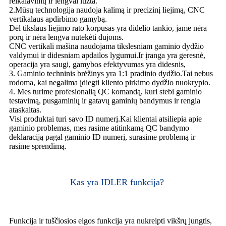
reikalavimų ir lengvai lūžta.
2.Mūsų technologija naudoja kalimą ir precizinį liejimą, CNC
vertikalaus apdirbimo gamybą.
Dėl tikslaus liejimo rato korpusas yra didelio tankio, jame nėra
porų ir nėra lengva nutekėti dujoms.
CNC vertikali mašina naudojama tikslesniam gaminio dydžio
valdymui ir didesniam apdailos lygumui.Ir įranga yra geresnė,
operacija yra saugi, gamybos efektyvumas yra didesnis,
3. Gaminio techninis brėžinys yra 1:1 pradinio dydžio.Tai nebus
rodoma, kai negalima įdiegti kliento pirkimo dydžio nuokrypio.
4. Mes turime profesionalią QC komandą, kuri stebi gaminio
testavimą, pusgaminių ir gatavų gaminių bandymus ir rengia
ataskaitas.
Visi produktai turi savo ID numerį.Kai klientai atsiliepia apie
gaminio problemas, mes rasime atitinkamą QC bandymo
deklaraciją pagal gaminio ID numerį, surasime problemą ir
rasime sprendimą.
Kas yra IDLER funkcija?
Funkcija ir tuščiosios eigos funkcija yra nukreipti vikšrų jungtis,