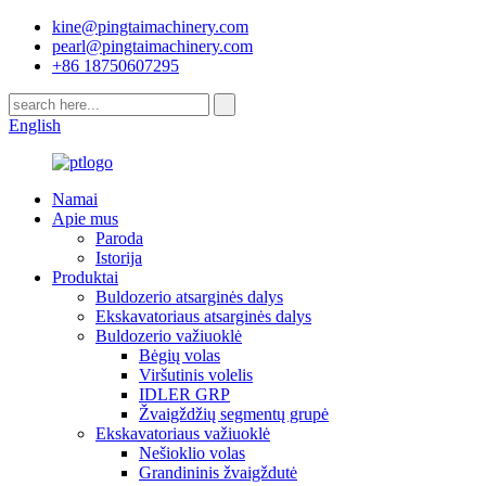
kine@pingtaimachinery.com
pearl@pingtaimachinery.com
+86 18750607295
English
Namai
Apie mus
Paroda
Istorija
Produktai
Buldozerio atsarginės dalys
Ekskavatoriaus atsarginės dalys
Buldozerio važiuoklė
Bėgių volas
Viršutinis volelis
IDLER GRP
Žvaigždžių segmentų grupė
Ekskavatoriaus važiuoklė
Nešioklio volas
Grandininis žvaigždutė