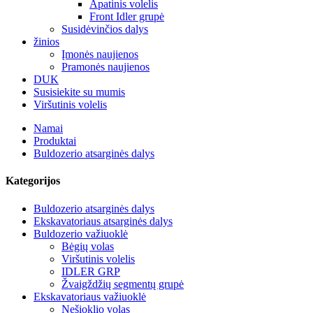
Apatinis volelis
Front Idler grupė
Susidėvinčios dalys
žinios
Įmonės naujienos
Pramonės naujienos
DUK
Susisiekite su mumis
Viršutinis volelis
Namai
Produktai
Buldozerio atsarginės dalys
Kategorijos
Buldozerio atsarginės dalys
Ekskavatoriaus atsarginės dalys
Buldozerio važiuoklė
Bėgių volas
Viršutinis volelis
IDLER GRP
Žvaigždžių segmentų grupė
Ekskavatoriaus važiuoklė
Nešioklio volas