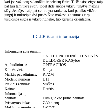
kad jos važiuotų sklandžiai ir neleistų išnirti.Tuščiosios eigos taip
pat turi tam tikrą svorį, todėl didėjančios vikšrų jungtys mažina
slėgį žemėje. Taip pat centre yra rankena, kuri palaiko vikšro
jungtį ir nukreipia dvi pusės.Kuo mažesnis atstumas tarp
tuščiosios eigos ir vikšro ritinėlio, tuo geresnė orientacija.
IDLER išsami informacija
Informacija apie gaminį
CAT D11 PRIEKINĖS TUŠTINĖS
DULDOZER KASybos
Apibūdinimas:
OPERACIJOS
Kilmės vieta:
Kinija
Markės pavadinimas:
PT'ZM
Modelio numeris
D11
Prekinis ženklas:
Vikšras
Kaina:
Derėtis
Informacija apie
pakuotę:
Fumiguokite jūrinę pakuotę
Pristatymo laikas:
7-30 dienų
Mokėjimo terminas:
L/CT/T