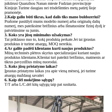
įsikūrusi Quanzhou Nanan mieste Fudzian provincijoje
Kinijoje.Turime daugiau nei trisdešimties metų patirtį šioje
pramonėje.
2.Kaip galiu būti tikras, kad dalis tiks mano buldozeriui?
Prašome pasiūlyti mums modelio numerį arba originalų dalių
numerį, mes pateiksime brėžinius arba išmatuosime fizinį dydį ir
patvirtinsime su jumis.
3. Koks yra jūsų minimalus užsakymas?
Tai priklauso nuo to, kokį produktą perkate.Jei tai įprastas
produktas ir turime atsargų, MOQ nereikia.
4.Ar galite padėti klientams kurti naujus produktus?
Mūsų techninės plėtros skyrius specializuojasi kuriant naujus
produktus klientams.Klientai turi pateikti brėžinius, matmenis ar
tikrus pavyzdžius mūsų nuorodai.
5. Koks jūsų pristatymo laikas?
Įprastas pristatymo laikas yra apie vieną mėnesį, jei turime
atsargų maždaug savaitei
6. Kaip dėl mokėjimo sąlygų?
T/T arba L/C.dėl kitų sąlygų taip pat susitarta.