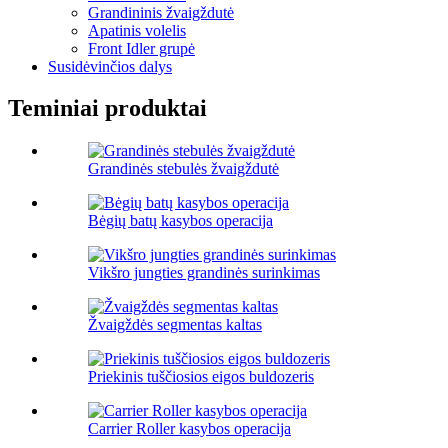
Grandininis žvaigždutė
Apatinis volelis
Front Idler grupė
Susidėvinčios dalys
Teminiai produktai
Grandinės stebulės žvaigždutė
Bėgių batų kasybos operacija
Vikšro jungties grandinės surinkimas
Žvaigždės segmentas kaltas
Priekinis tuščiosios eigos buldozeris
Carrier Roller kasybos operacija