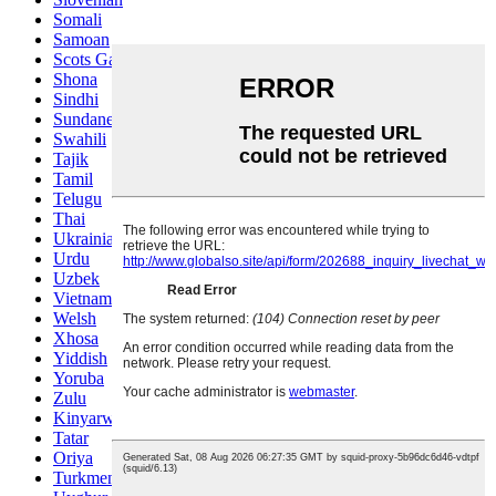
Somali
Samoan
Scots Gaelic
Shona
Sindhi
Sundanese
Swahili
Tajik
Tamil
Telugu
Thai
Ukrainian
Urdu
Uzbek
Vietnamese
Welsh
Xhosa
Yiddish
Yoruba
Zulu
Kinyarwanda
Tatar
Oriya
Turkmen