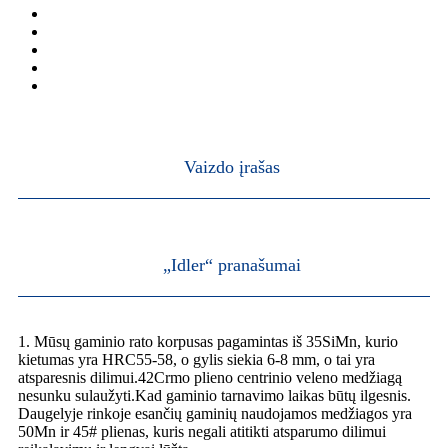
Vaizdo įrašas
„Idler“ pranašumai
1. Mūsų gaminio rato korpusas pagamintas iš 35SiMn, kurio
kietumas yra HRC55-58, o gylis siekia 6-8 mm, o tai yra
atsparesnis dilimui.42Crmo plieno centrinio veleno medžiagą
nesunku sulaužyti.Kad gaminio tarnavimo laikas būtų ilgesnis.
Daugelyje rinkoje esančių gaminių naudojamos medžiagos yra
50Mn ir 45# plienas, kuris negali atitikti atsparumo dilimui