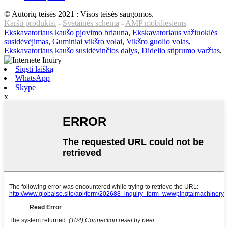
© Autorių teisės 2021 : Visos teisės saugomos.
Karšti produktai
-
Svetainės schema
-
AMP mobiliesiems
Ekskavatoriaus kaušo pjovimo briauna
,
Ekskavatoriaus važiuoklės
susidėvėjimas
,
Guminiai vikšro volai
,
Vikšro guolio volas
,
Ekskavatoriaus kaušo susidėvinčios dalys
,
Didelio stiprumo varžtas
,
Siųsti laišką
WhatsApp
Skype
x