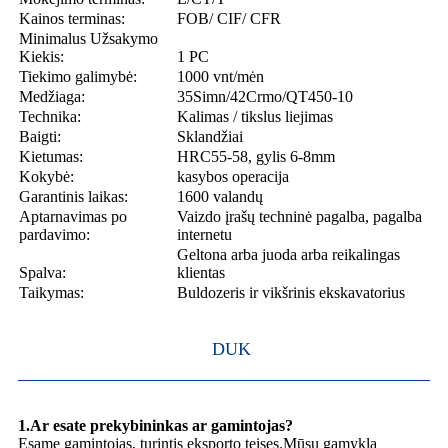
Kainos terminas:
FOB/ CIF/ CFR
Minimalus Užsakymo
Kiekis:
1 PC
Tiekimo galimybė:
1000 vnt/mėn
Medžiaga:
35Simn/42Crmo/QT450-10
Technika:
Kalimas / tikslus liejimas
Baigti:
Sklandžiai
Kietumas:
HRC55-58, gylis 6-8mm
Kokybė:
kasybos operacija
Garantinis laikas:
1600 valandų
Aptarnavimas po
Vaizdo įrašų techninė pagalba, pagalba
pardavimo:
internetu
Geltona arba juoda arba reikalingas
Spalva:
klientas
Taikymas:
Buldozeris ir vikšrinis ekskavatorius
DUK
1.Ar esate prekybininkas ar gamintojas?
Esame gamintojas, turintis eksporto teises.Mūsų gamykla