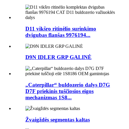
D11 vikšro ritinėlio surinkimo
dvigubas flanšas 9976194...
D9N IDLER GRP GALINĖ
„Caterpillar“ buldozerio dalys D7G
D7F priekinis tuščiosios eigos
mechanizmas 1S8...
Žvaigždės segmentas kaltas