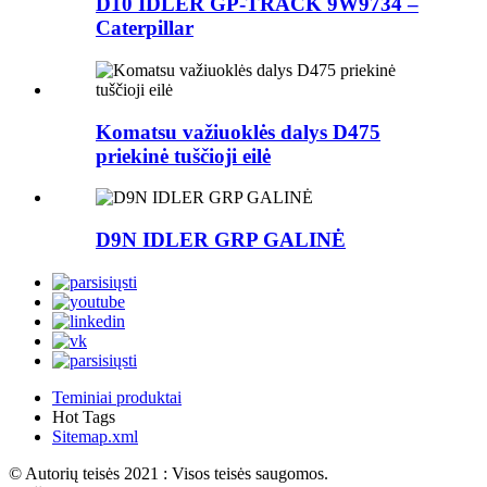
D10 IDLER GP-TRACK 9W9734 –
Caterpillar
Komatsu važiuoklės dalys D475
priekinė tuščioji eilė
D9N IDLER GRP GALINĖ
Teminiai produktai
Hot Tags
Sitemap.xml
© Autorių teisės 2021 : Visos teisės saugomos.