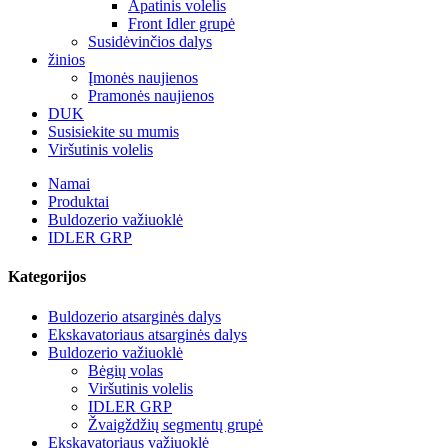
Apatinis volelis
Front Idler grupė
Susidėvinčios dalys
žinios
Įmonės naujienos
Pramonės naujienos
DUK
Susisiekite su mumis
Viršutinis volelis
Namai
Produktai
Buldozerio važiuoklė
IDLER GRP
Kategorijos
Buldozerio atsarginės dalys
Ekskavatoriaus atsarginės dalys
Buldozerio važiuoklė
Bėgių volas
Viršutinis volelis
IDLER GRP
Žvaigždžių segmentų grupė
Ekskavatoriaus važiuoklė