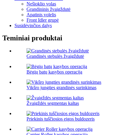
Nešioklio volas
Grandininis žvaigždutė
Apatinis volelis
Front Idler grupė
Susidėvinčios dalys
Teminiai produktai
Grandinės stebulės žvaigždutė
Bėgių batų kasybos operacija
Vikšro jungties grandinės surinkimas
Žvaigždės segmentas kaltas
Priekinis tuščiosios eigos buldozeris
Carrier Roller kasybos operacija