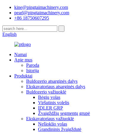
kine@pingtaimachinery.com
pearl@pingtaimachinery.com
+86 18750607295
English
Namai
Apie mus
Paroda
Istorija
Produktai
Buldozerio atsarginės dalys
Ekskavatoriaus atsarginės dalys
Buldozerio važiuoklė
Bėgių volas
Viršutinis volelis
IDLER GRP
Žvaigždžių segmentų grupė
Ekskavatoriaus važiuoklė
Nešioklio volas
Grandininis žvaigždutė