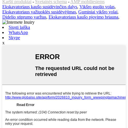
Karšti produktai
-
Svetainės schema
-
AMP mobiliesiems
Ekskavatoriaus kaušo susidėvinčios dalys
,
Vikšro guolio volas
,
Ekskavatoriaus važiuoklės susidėvėjimas
,
Guminiai vikšro volai
,
Didelio stiprumo varžtas
,
Ekskavatoriaus kaušo pjovimo briauna
,
Siųsti laišką
WhatsApp
Skype
x